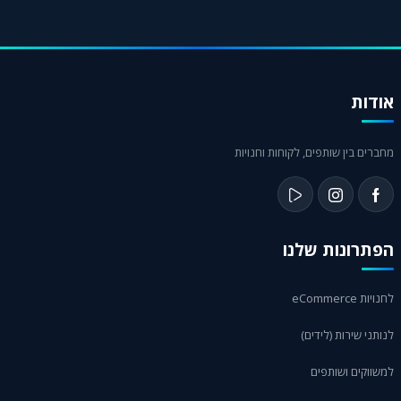
50,000), בעוד מיקרו משפיען הוא יוצר תוכן עם קהל קטן יותר
(1,000-50,000) אך מעורב ונאמן יותר. שני הסוגים יכולים להצליח
מאוד בשיווק שותפים.
אודות
מחברים בין שותפים, לקוחות וחנויות
הפתרונות שלנו
לחנויות eCommerce
לנותני שירות (לידים)
למשווקים ושותפים